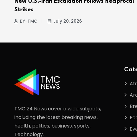
e
New U.S.-Iran Escalation Follows Reciprocal
Strikes
BY-TMC
July 20, 2026
Cate
Afr
Ar
Br
TMC 24 News cover a wide subjects,
including the latest breaking news,
Ec
health, politics, business, sports,
Ev
Technology.