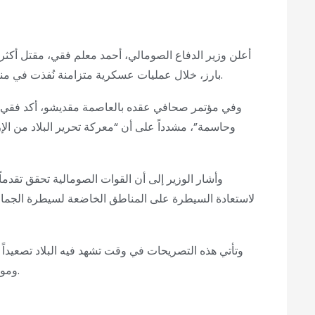
بارز، خلال عمليات عسكرية متزامنة نُفذت في مناطق مختلفة من البلاد خلال الساعات الـ72 الماضية.
وفي مؤتمر صحافي عقده بالعاصمة مقديشو، أكد فقي أ
وحاسمة”، مشدداً على أن “معركة تحرير البلاد من ا
وأشار الوزير إلى أن القوات الصومالية تحقق تقدم
لاستعادة السيطرة على المناطق الخاضعة لسيطرة الجم
وتأتي هذه التصريحات في وقت تشهد فيه البلاد تصعيداً 
ومواجهة خطر “حركة الشباب” المرتبطة بتنظيم القاعدة.