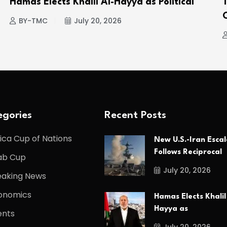
Hamas Elects Khalil Al-Hayya as Political
BY-TMC
July 20, 2026
gories
Recent Posts
ica Cup of Nations
New U.S.-Iran Escal
Follows Reciprocal
ab Cup
July 20, 2026
eaking News
onomics
Hamas Elects Khalil
Hayya as
ents