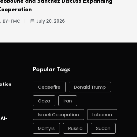
Tebboune and Sánchez Discuss Expanding
Hou
Cooperation
BY
BY-TMC
July 20, 2026
Popular Tags
ation
Ceasefire
Donald Trump
Gaza
Iran
Israeli Occupation
Lebanon
 Al-
Martyrs
Russia
Sudan