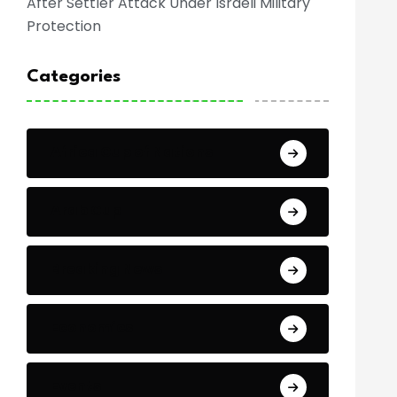
After Settler Attack Under Israeli Military
Protection
Categories
Africa Cup of Nations
Arab Cup
Breaking News
Economics
Events