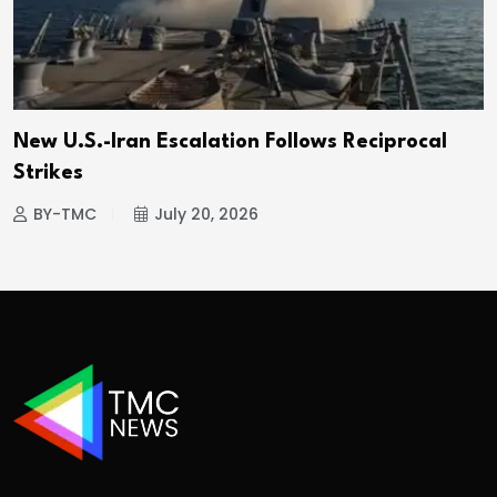
New U.S.-Iran Escalation Follows Reciprocal
Strikes
BY-TMC
July 20, 2026