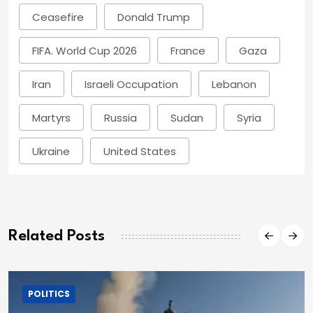
Ceasefire
Donald Trump
FIFA. World Cup 2026
France
Gaza
Iran
Israeli Occupation
Lebanon
Martyrs
Russia
Sudan
Syria
Ukraine
United States
Related Posts
POLITICS