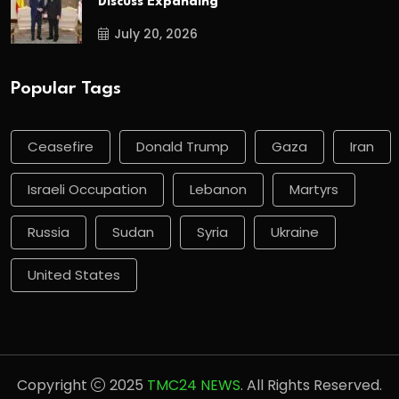
Discuss Expanding
July 20, 2026
Popular Tags
Ceasefire
Donald Trump
Gaza
Iran
Israeli Occupation
Lebanon
Martyrs
Russia
Sudan
Syria
Ukraine
United States
Copyright
2025
TMC24 NEWS
. All Rights Reserved.