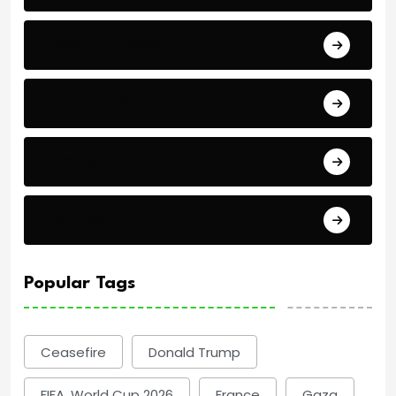
Breaking News
Economics
Events
Politics
Popular Tags
Ceasefire
Donald Trump
FIFA. World Cup 2026
France
Gaza