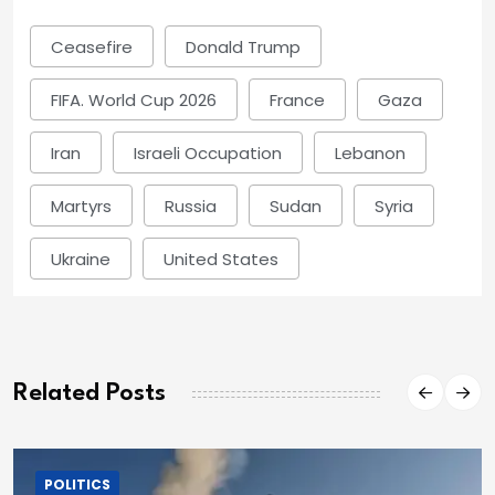
Ceasefire
Donald Trump
FIFA. World Cup 2026
France
Gaza
Iran
Israeli Occupation
Lebanon
Martyrs
Russia
Sudan
Syria
Ukraine
United States
Related Posts
POLITICS