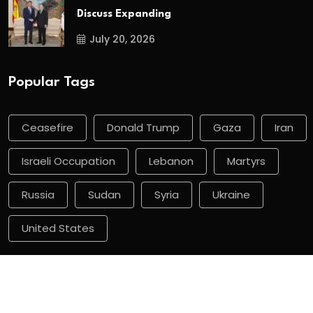
Discuss Expanding
July 20, 2026
Popular Tags
Ceasefire
Donald Trump
Gaza
Iran
Israeli Occupation
Lebanon
Martyrs
Russia
Sudan
Syria
Ukraine
United States