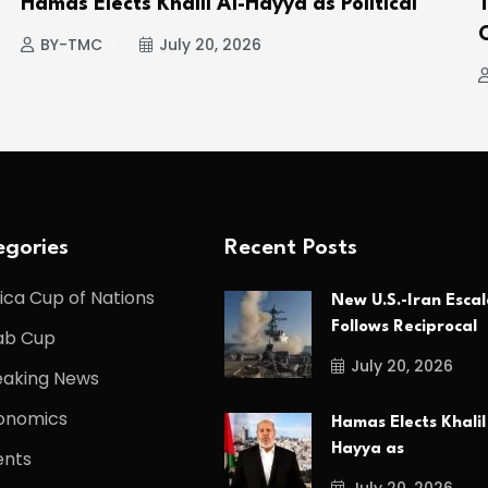
Hamas Elects Khalil Al-Hayya as Political
BY-TMC
July 20, 2026
gories
Recent Posts
ica Cup of Nations
New U.S.-Iran Escal
Follows Reciprocal
ab Cup
July 20, 2026
eaking News
onomics
Hamas Elects Khalil
Hayya as
ents