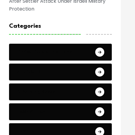
After Settler Attack Under Israeli Military
Protection
Categories
Africa Cup of Nations
Arab Cup
Breaking News
Economics
Events