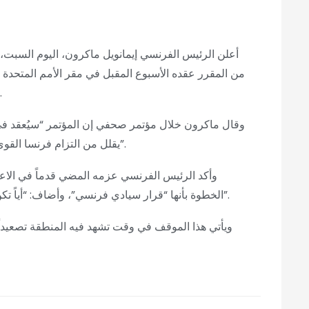
أعلن الرئيس الفرنسي إيمانويل ماكرون، اليوم السبت، 
من المقرر عقده الأسبوع المقبل في مقر الأمم المتحدة ب
وأمنية مرتبطة بالتوترات الجارية في الشرق الأوسط.
وقال ماكرون خلال مؤتمر صحفي إن المؤتمر “سيُعقد في 
يقلل من التزام فرنسا القوي بدفع جهود السلام وقيام دولة فلسطينية إلى الأمام”.
وأكد الرئيس الفرنسي عزمه المضي قدماً في الاع
الخطوة بأنها “قرار سيادي فرنسي”، وأضاف: “أياً تكن الظروف، أنا مصمم على الاعتراف بدولة فلسطين”.
ويأتي هذا الموقف في وقت تشهد فيه المنطقة تصعيداً 