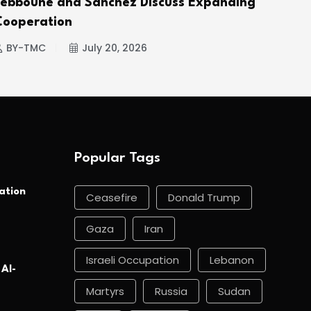
Tebboune and Sánchez Discuss Expanding
Hou
Cooperation
BY
BY-TMC
July 20, 2026
Popular Tags
ation
Ceasefire
Donald Trump
Gaza
Iran
Israeli Occupation
Lebanon
 Al-
Martyrs
Russia
Sudan