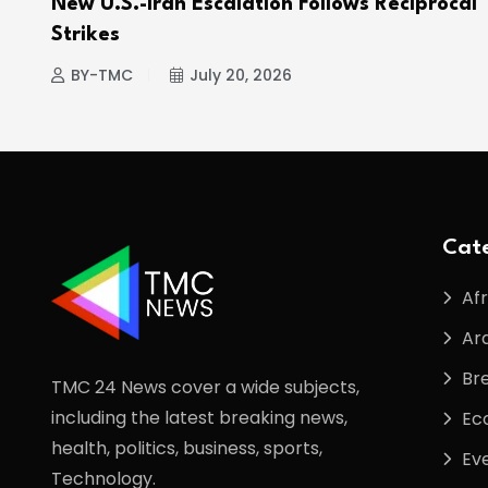
e
New U.S.-Iran Escalation Follows Reciprocal
Strikes
BY-TMC
July 20, 2026
Cate
Afr
Ar
Br
TMC 24 News cover a wide subjects,
including the latest breaking news,
Ec
health, politics, business, sports,
Ev
Technology.