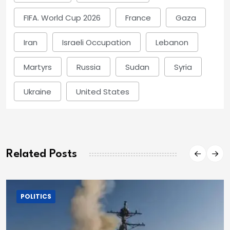
FIFA. World Cup 2026
France
Gaza
Iran
Israeli Occupation
Lebanon
Martyrs
Russia
Sudan
Syria
Ukraine
United States
Related Posts
POLITICS