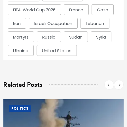
FIFA. World Cup 2026
France
Gaza
Iran
Israeli Occupation
Lebanon
Martyrs
Russia
Sudan
Syria
Ukraine
United States
Related Posts
POLITICS