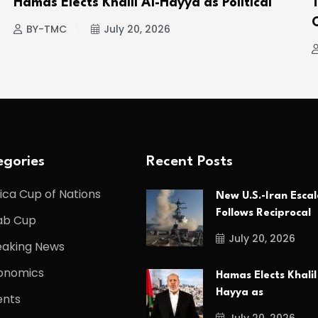
Hamas Elects Khalil Al-Hayya as Political
BY-TMC
July 20, 2026
gories
Recent Posts
ica Cup of Nations
New U.S.-Iran Escal
Follows Reciprocal
ab Cup
July 20, 2026
eaking News
onomics
Hamas Elects Khalil
Hayya as
ents