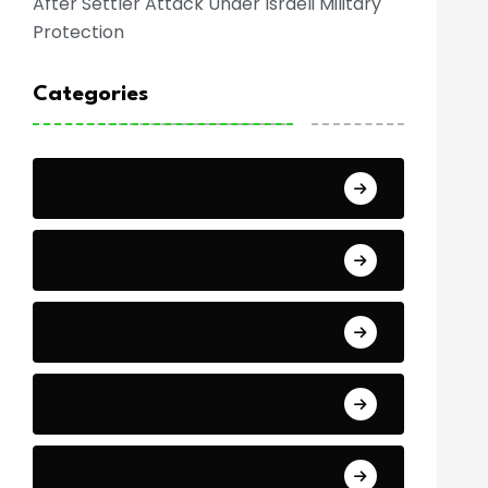
After Settler Attack Under Israeli Military
Protection
Categories
Africa Cup of Nations
Arab Cup
Breaking News
Economics
Events