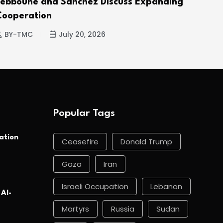
Tebboune and Sánchez Discuss Expanding
Hou
Cooperation
BY
BY-TMC
July 20, 2026
Popular Tags
ation
Ceasefire
Donald Trump
Gaza
Iran
Israeli Occupation
Lebanon
 Al-
Martyrs
Russia
Sudan