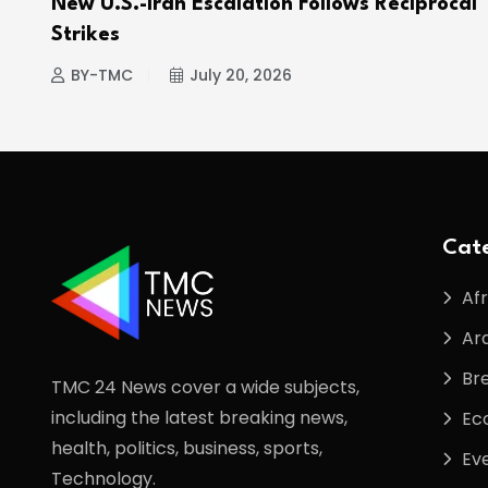
e
New U.S.-Iran Escalation Follows Reciprocal
Strikes
BY-TMC
July 20, 2026
Cate
Afr
Ar
Br
TMC 24 News cover a wide subjects,
including the latest breaking news,
Ec
health, politics, business, sports,
Ev
Technology.