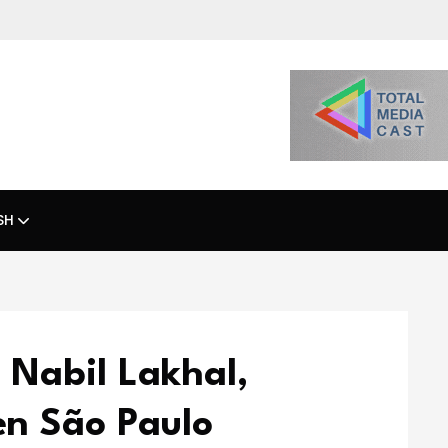
SH
 Nabil Lakhal,
en São Paulo