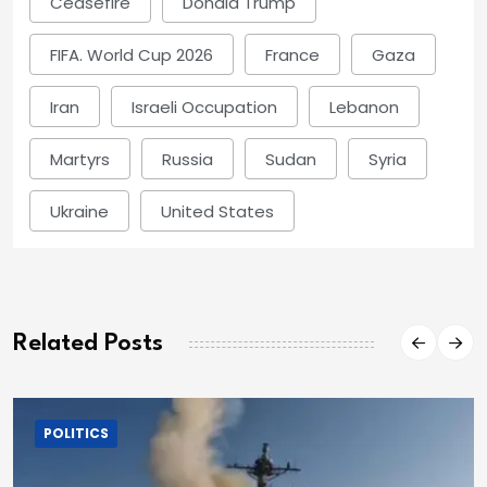
Ceasefire
Donald Trump
FIFA. World Cup 2026
France
Gaza
Iran
Israeli Occupation
Lebanon
Martyrs
Russia
Sudan
Syria
Ukraine
United States
Related Posts
POLITICS