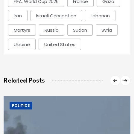
FIFA. World Cup 2026
France
Gaza
Iran
Israeli Occupation
Lebanon
Martyrs
Russia
Sudan
Syria
Ukraine
United States
Related Posts
POLITICS