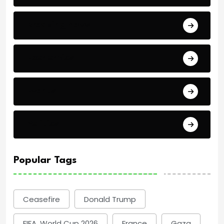
Breaking News
Economics
Events
Politics
Popular Tags
Ceasefire
Donald Trump
FIFA. World Cup 2026
France
Gaza