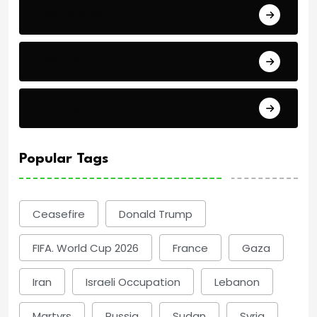
Economics
Events
Politics
Popular Tags
Ceasefire
Donald Trump
FIFA. World Cup 2026
France
Gaza
Iran
Israeli Occupation
Lebanon
Martyrs
Russia
Sudan
Syria