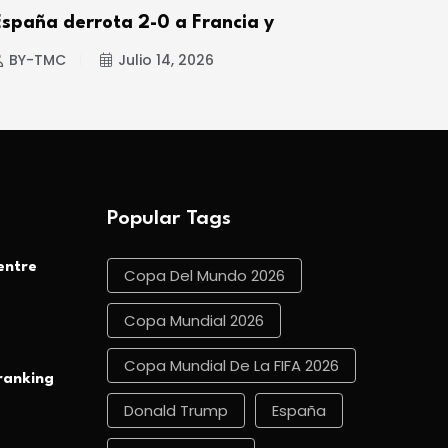
España derrota 2-0 a Francia y
Espa
BY-TMC
Julio 14, 2026
BY
Popular Tags
entre
Copa Del Mundo 2026
Copa Mundial 2026
Copa Mundial De La FIFA 2026
 ranking
Donald Trump
España